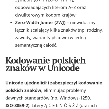
odpowiadających literom A–Z oraz
dwuliterowym kodom krajów;
Zero‑Width Joiner (ZWJ)
– niewidoczny
łącznik scalający kilka znaków (np. rodziny,
zawody, warianty płciowe) w jedną
semantyczną całość.
Kodowanie polskich
znaków w Unicode
Unicode ujednolicił i zabezpieczył kodowanie
polskich znaków
, eliminując problemy
dawnych standardów (np. Windows‑1250,
ISO‑8859‑2
). Litery Ą Ć Ę Ł Ń Ó Ś Ź Ż (oraz ich