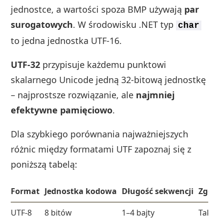
jednostce, a wartości spoza BMP używają
par
surogatowych
. W środowisku .NET typ
char
to jedna jednostka UTF‑16.
UTF‑32
przypisuje każdemu punktowi
skalarnego Unicode jedną 32‑bitową jednostkę
– najprostsze rozwiązanie, ale
najmniej
efektywne pamięciowo
.
Dla szybkiego porównania najważniejszych
różnic między formatami UTF zapoznaj się z
poniższą tabelą:
Format
Jednostka kodowa
Długość sekwencji
Zgod
UTF‑8
8 bitów
1–4 bajty
Tak (A