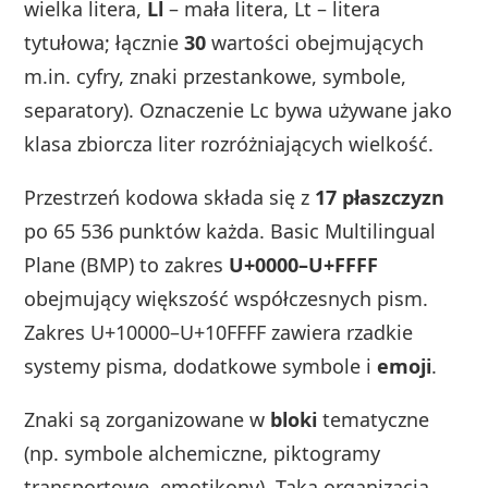
wielka litera,
Ll
– mała litera, Lt – litera
tytułowa; łącznie
30
wartości obejmujących
m.in. cyfry, znaki przestankowe, symbole,
separatory). Oznaczenie Lc bywa używane jako
klasa zbiorcza liter rozróżniających wielkość.
Przestrzeń kodowa składa się z
17 płaszczyzn
po 65 536 punktów każda. Basic Multilingual
Plane (BMP) to zakres
U+0000–U+FFFF
obejmujący większość współczesnych pism.
Zakres U+10000–U+10FFFF zawiera rzadkie
systemy pisma, dodatkowe symbole i
emoji
.
Znaki są zorganizowane w
bloki
tematyczne
(np. symbole alchemiczne, piktogramy
transportowe, emotikony). Taka organizacja