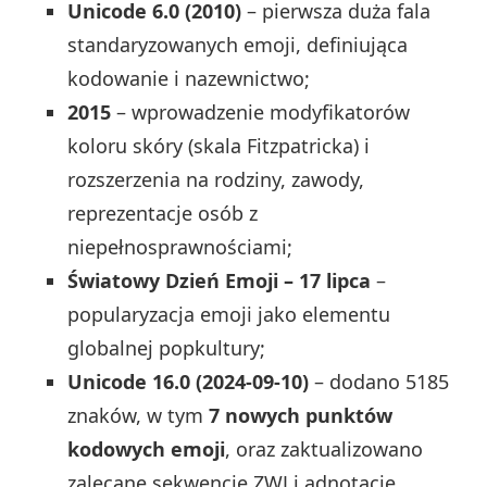
Unicode 6.0 (2010)
– pierwsza duża fala
standaryzowanych emoji, definiująca
kodowanie i nazewnictwo;
2015
– wprowadzenie modyfikatorów
koloru skóry (skala Fitzpatricka) i
rozszerzenia na rodziny, zawody,
reprezentacje osób z
niepełnosprawnościami;
Światowy Dzień Emoji – 17 lipca
–
popularyzacja emoji jako elementu
globalnej popkultury;
Unicode 16.0 (2024‑09‑10)
– dodano 5185
znaków, w tym
7 nowych punktów
kodowych emoji
, oraz zaktualizowano
zalecane sekwencje ZWJ i adnotacje.