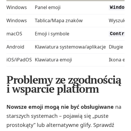
Windows
Panel emoji
Windows
Windows
Tablica/Mapa znaków
Wyszukaj 
macOS
Emoji i symbole
Control
Android
Klawiatura systemowa/aplikacje
Długie nac
iOS/iPadOS
Klawiatura emoji
Ikona emo
Problemy ze zgodnością
i wsparcie platform
Nowsze emoji mogą nie być obsługiwane
na
starszych systemach – pojawią się „puste
prostokąty” lub alternatywne glify. Sprawdź