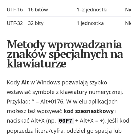
UTF‑16
16 bitów
1–2 jednostki
Nie 
UTF‑32
32 bity
1 jednostka
Nie 
Metody wprowadzania
znaków specjalnych na
klawiaturze
Kody
Alt
w Windows pozwalają szybko
wstawiać symbole z klawiatury numerycznej.
Przykład: ° = Alt+0176. W wielu aplikacjach
możesz też wpisywać
kod szesnastkowy
i
naciskać Alt+X (np.
+ Alt+X = ÷). Jeśli kod
00F7
poprzedza litera/cyfra, oddziel go spacją lub