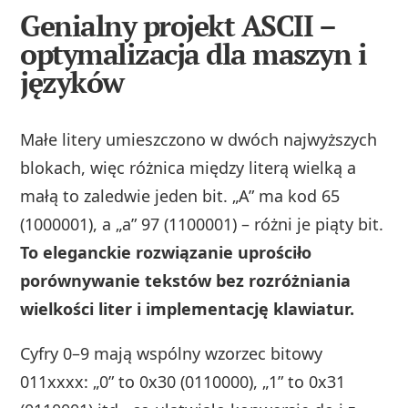
Genialny projekt ASCII –
optymalizacja dla maszyn i
języków
Małe litery umieszczono w dwóch najwyższych
blokach, więc różnica między literą wielką a
małą to zaledwie jeden bit. „A” ma kod 65
(1000001), a „a” 97 (1100001) – różni je piąty bit.
To eleganckie rozwiązanie uprościło
porównywanie tekstów bez rozróżniania
wielkości liter i implementację klawiatur.
Cyfry 0–9 mają wspólny wzorzec bitowy
011xxxx: „0” to 0x30 (0110000), „1” to 0x31