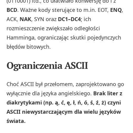
(0110001) itd., co ułatwiało konwersję do i z
BCD
. Ważne kody sterujące to m.in. EOT,
ENQ
,
ACK,
NAK
, SYN oraz
DC1–DC4
; ich
rozmieszczenie zwiększało odległości
Hamminga, ograniczając skutki pojedynczych
błędów bitowych.
Ograniczenia ASCII
Choć ASCII był przełomem, zaprojektowano go
wyłącznie dla języka angielskiego.
Brak liter z
diakrytykami (np. ą, ć, ę, ł, ń, ó, ś, ź, ż) czyni
ASCII niewystarczającym dla wielu języków
świata.