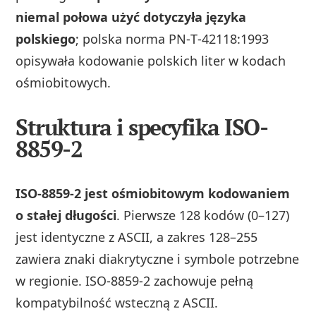
niemal połowa użyć dotyczyła języka
polskiego
; polska norma PN‑T‑42118:1993
opisywała kodowanie polskich liter w kodach
ośmiobitowych.
Struktura i specyfika ISO-
8859-2
ISO‑8859‑2 jest ośmiobitowym kodowaniem
o stałej długości
. Pierwsze 128 kodów (0–127)
jest identyczne z ASCII, a zakres 128–255
zawiera znaki diakrytyczne i symbole potrzebne
w regionie. ISO‑8859‑2 zachowuje pełną
kompatybilność wsteczną z ASCII.