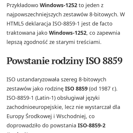
Przykładowo
Windows-1252
to jeden z
najpowszechniejszych zestawów 8‑bitowych. W
HTML5 deklaracja ISO‑8859‑1 jest de facto
traktowana jako
Windows‑1252
, co zapewnia
lepszą zgodność ze starymi treściami.
Powstanie rodziny ISO 8859
ISO ustandaryzowała szereg 8‑bitowych
zestawów jako rodzinę
ISO 8859
(od 1987 r.).
ISO‑8859‑1 (Latin‑1) obsługiwał języki
zachodnioeuropejskie, lecz nie wystarczał dla
Europy Środkowej i Wschodniej, co
doprowadziło do powstania
ISO‑8859‑2