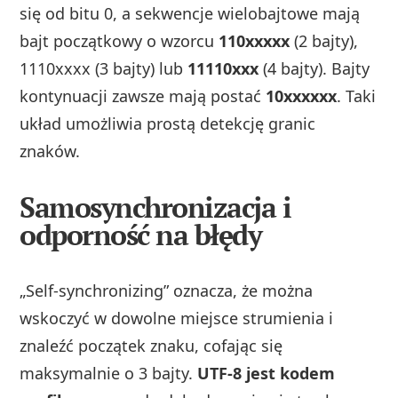
się od bitu 0, a sekwencje wielobajtowe mają
bajt początkowy o wzorcu
110xxxxx
(2 bajty),
1110xxxx (3 bajty) lub
11110xxx
(4 bajty). Bajty
kontynuacji zawsze mają postać
10xxxxxx
. Taki
układ umożliwia prostą detekcję granic
znaków.
Samosynchronizacja i
odporność na błędy
„Self‑synchronizing” oznacza, że można
wskoczyć w dowolne miejsce strumienia i
znaleźć początek znaku, cofając się
maksymalnie o 3 bajty.
UTF‑8 jest kodem