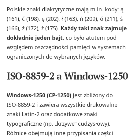
Polskie znaki diakrytyczne mają m.in. kody: ą
(161), ć (198), ę (202), ł (163), ń (209), ó (211), ś
(166), ź (172), ż (175).
Każdy taki znak zajmuje
dokładnie jeden bajt
, co było atutem pod
względem oszczędności pamięci w systemach
ograniczonych do wybranych języków.
ISO-8859-2 a Windows-1250
Windows‑1250 (CP‑1250)
jest zbliżony do
ISO‑8859‑2 i zawiera wszystkie drukowalne
znaki Latin‑2 oraz dodatkowe znaki
typograficzne (np. „krzywe” cudzysłowy).
Różnice obejmują inne przypisania części