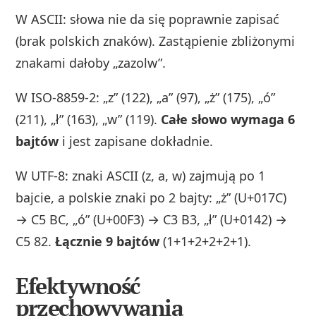
W ASCII: słowa nie da się poprawnie zapisać
(brak polskich znaków). Zastąpienie zbliżonymi
znakami dałoby „zazolw”.
W ISO-8859-2: „z” (122), „a” (97), „ż” (175), „ó”
(211), „ł” (163), „w” (119).
Całe słowo wymaga 6
bajtów
i jest zapisane dokładnie.
W UTF-8: znaki ASCII (z, a, w) zajmują po 1
bajcie, a polskie znaki po 2 bajty: „ż” (U+017C)
→ C5 BC, „ó” (U+00F3) → C3 B3, „ł” (U+0142) →
C5 82.
Łącznie 9 bajtów
(1+1+2+2+2+1).
Efektywność
przechowywania