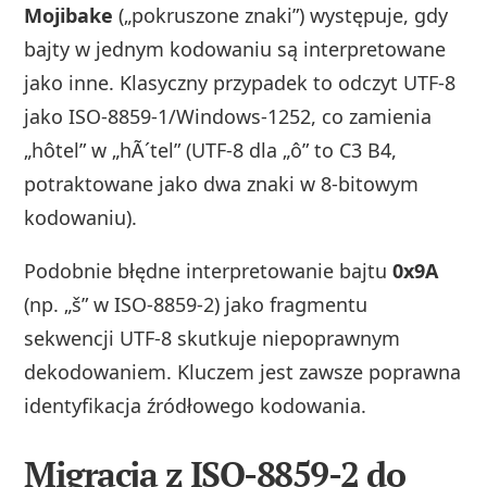
Mojibake
(„pokruszone znaki”) występuje, gdy
bajty w jednym kodowaniu są interpretowane
jako inne. Klasyczny przypadek to odczyt UTF‑8
jako ISO‑8859‑1/Windows‑1252, co zamienia
„hôtel” w „hÃ´tel” (UTF‑8 dla „ô” to C3 B4,
potraktowane jako dwa znaki w 8‑bitowym
kodowaniu).
Podobnie błędne interpretowanie bajtu
0x9A
(np. „š” w ISO‑8859‑2) jako fragmentu
sekwencji UTF‑8 skutkuje niepoprawnym
dekodowaniem. Kluczem jest zawsze poprawna
identyfikacja źródłowego kodowania.
Migracja z ISO-8859-2 do