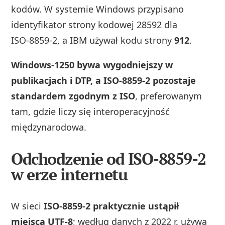
kodów. W systemie Windows przypisano
identyfikator strony kodowej 28592 dla
ISO‑8859‑2, a IBM używał kodu strony
912
.
Windows‑1250 bywa wygodniejszy w
publikacjach i DTP, a ISO‑8859‑2 pozostaje
standardem zgodnym z ISO
, preferowanym
tam, gdzie liczy się interoperacyjność
międzynarodowa.
Odchodzenie od ISO-8859-2
w erze internetu
W sieci
ISO‑8859‑2 praktycznie ustąpił
miejsca UTF‑8
; według danych z 2022 r. używa