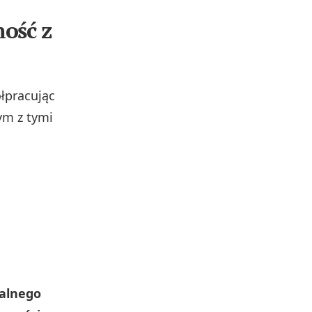
ość z
łpracując
m z tymi
kalnego