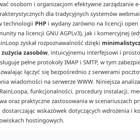
wać osobom i organizacjom efektywne zarządzanie e
rakterystycznych dla tradycyjnych systemów webmail
 technologii
PHP
i wydany zarówno na licencji open
unity na licencji GNU AGPLv3), jak i komercyjnej (ed
ainLoop zyskał rozpoznawalność dzięki
minimalisty
o zużycia zasobów
, intuicyjnemu interfejsowi i prostoc
sługuje pełne protokoły IMAP i SMTP, w tym zabezpie
zwalając łączyć się bezpośrednio z serwerami poczt
nia wiadomości na serwerze WWW. Niniejsza analiz
 RainLoopa, funkcjonalności, procedury instalacji, m
wa oraz praktyczne zastosowania w scenariuszach pr
 dostarczając wskazówek dotyczących wdrożenia i ko
dowiskach hostingowych.