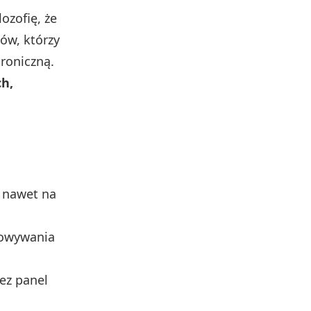
ozofię, że
ów, którzy
roniczną.
ch,
 nawet na
howywania
zez panel