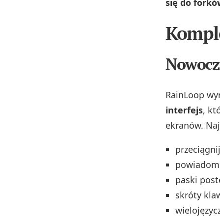
się do fork
Komple
Nowocze
RainLoop wy
interfejs
, kt
ekranów. Naj
przeciągni
powiadomi
paski post
skróty kla
wielojęzy