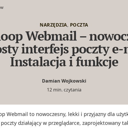
ów
,
NARZĘDZIA
POCZTA
loop Webmail – nowoc
osty interfejs poczty e-
Instalacja i funkcje
Damian Wojkowski
12 min. czytania
op Webmail to nowoczesny, lekki i przyjazny dla uży
t poczty działający w przeglądarce, zaprojektowany ta