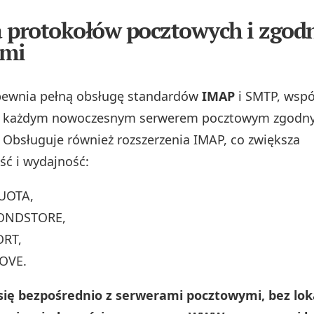
 protokołów pocztowych i zgodn
ami
pewnia pełną obsługę standardów
IMAP
i SMTP, wspó
 z każdym nowoczesnym serwerem pocztowym zgodny
 Obsługuje również rozszerzenia IMAP, co zwiększa
ść i wydajność:
UOTA,
CONDSTORE,
ORT,
OVE.
 się bezpośrednio z serwerami pocztowymi, bez lo