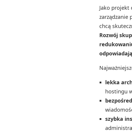
Jako projekt 
zarządzanie 
chcą skutecz
Rozwój skup
redukowaniu
odpowiadaj
Najważniejsz
lekka arc
hostingu 
bezpośred
wiadomośc
szybka ins
administra