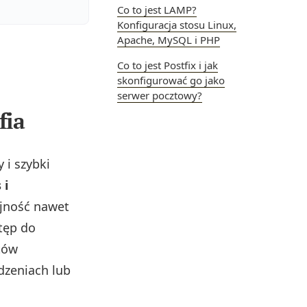
Co to jest LAMP?
Konfiguracja stosu Linux,
Apache, MySQL i PHP
Co to jest Postfix i jak
skonfigurować go jako
serwer pocztowy?
fia
 i szybki
 i
ajność nawet
tęp do
tów
dzeniach lub