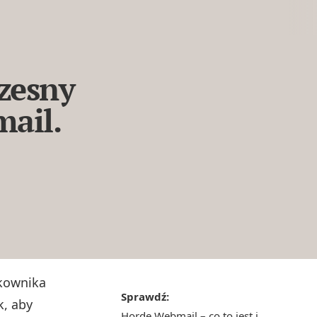
zesny
mail.
tkownika
Sprawdź:
k, aby
Horde Webmail – co to jest i