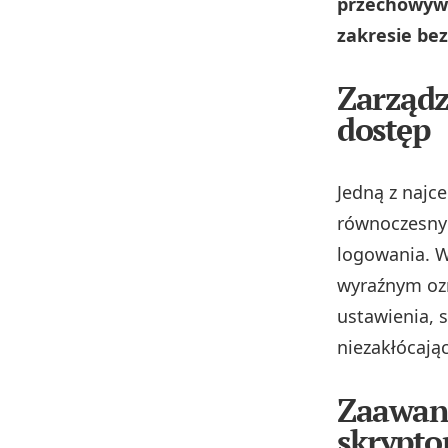
przechowywa
zakresie bez
Zarządz
dostęp
Jedną z najce
równoczesny 
logowania. W
wyraźnym oz
ustawienia, s
niezakłócając
Zaawans
skrypto