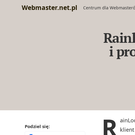
Webmaster.net.pl
Centrum dla Webmaster
Rain
i pr
R
ainLo
Podziel się:
klien