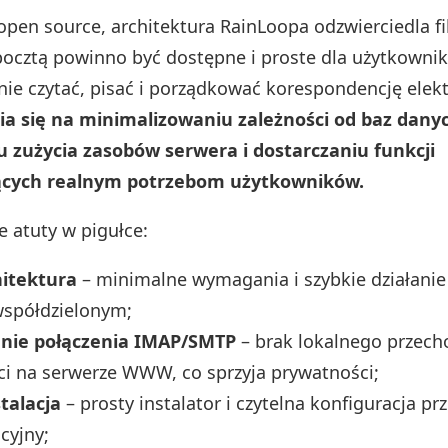
open source, architektura RainLoopa odzwierciedla fil
pocztą powinno być dostępne i proste dla użytkownik
nie czytać, pisać i porządkować korespondencję elekt
ia się na minimalizowaniu zależności od baz dany
 zużycia zasobów serwera i dostarczaniu funkcji
ących realnym potrzebom użytkowników.
e atuty w pigułce:
hitektura
– minimalne wymagania i szybkie działanie
współdzielonym;
nie połączenia IMAP/SMTP
– brak lokalnego przec
i na serwerze WWW, co sprzyja prywatności;
talacja
– prosty instalator i czytelna konfiguracja pr
cyjny;