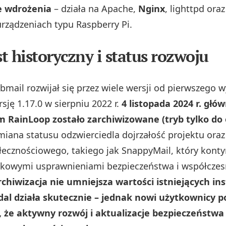
e wdrożenia
– działa na Apache,
Nginx
, lighttpd ora
urządzeniach typu Raspberry Pi.
t historyczny i status rozwoju
mail rozwijał się przez wiele wersji od pierwszego w
sję 1.17.0 w sierpniu 2022 r.
4 listopada 2024 r. głó
m RainLoop zostało zarchiwizowane (tryb tylko do
iana statusu odzwierciedla dojrzałość projektu oraz
ołecznościowego, takiego jak SnappyMail, który kont
tkowymi usprawnieniami bezpieczeństwa i współcze
rchiwizacja nie umniejsza wartości istniejących inst
dal działa skutecznie – jednak nowi użytkownicy 
 że aktywny rozwój i aktualizacje bezpieczeństwa 