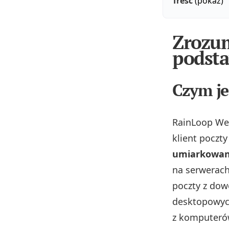
Treść
(pokaż)
Zrozu
podsta
Czym je
RainLoop Web
klient poczt
umiarkowan
na serwerach
poczty z dow
desktopowych
z komputeró