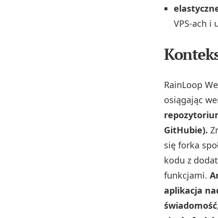
elastyczn
VPS‑ach i 
Konteks
RainLoop Web
osiągając wer
repozytoriu
GitHubie).
Zm
się forka sp
kodu z doda
funkcjami.
A
aplikacja na
świadomość,