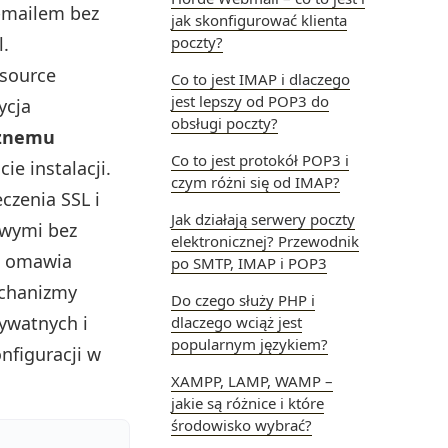
‑mailem bez
jak skonfigurować klienta
.
poczty?
 source
Co to jest IMAP i dlaczego
jest lepszy od POP3 do
ycja
obsługi poczty?
cznemu
Co to jest protokół POP3 i
ie instalacji.
czym różni się od IMAP?
czenia SSL i
Jak działają serwery poczty
owymi bez
elektronicznej? Przewodnik
a omawia
po SMTP, IMAP i POP3
echanizmy
Do czego służy PHP i
ywatnych i
dlaczego wciąż jest
popularnym językiem?
nfiguracji w
XAMPP, LAMP, WAMP –
jakie są różnice i które
środowisko wybrać?