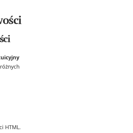
wości
ści
uicyjny
 różnych
ci HTML.