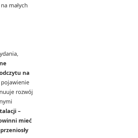
z na małych
ydania,
wne
 odczytu na
 pojawienie
ynuuje rozwój
snymi
alacji –
powinni mieć
przeniosły