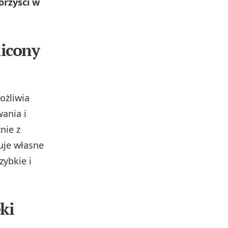
rzyści w
licony
ożliwia
ania i
nie z
uje własne
zybkie i
ki