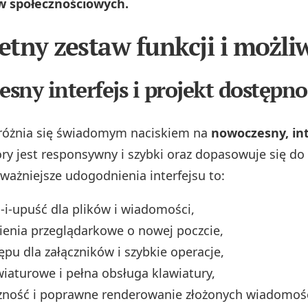
ów społecznościowych.
tny zestaw funkcji i możli
sny interfejs i projekt dostępno
różnia się świadomym naciskiem na
nowoczesny, int
óry jest responsywny i szybki oraz dopasowuje się do
ważniejsze udogodnienia interfejsu to:
j‑i‑upuść dla plików i wiadomości,
enia przeglądarkowe o nowej poczcie,
ępu dla załączników i szybkie operacje,
wiaturowe i pełna obsługa klawiatury,
czność i poprawne renderowanie złożonych wiadomoś