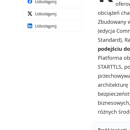
Udostępnij
ofero
obciążeń cha
Udostępnij
Zbudowany w
Udostępnij
(edycja Comm
Standard), R
podejściu d
Platforma ob
STARTTLS, po
przechowywa
architekturę
bezpieczeńst
biznesowych,
różnych śro