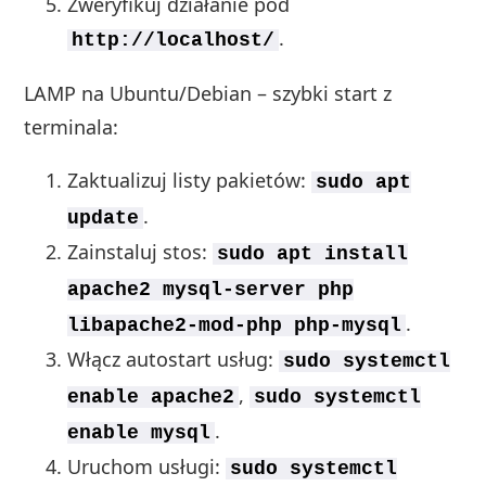
Zweryfikuj działanie pod
.
http://localhost/
LAMP na Ubuntu/Debian – szybki start z
terminala:
Zaktualizuj listy pakietów:
sudo apt
.
update
Zainstaluj stos:
sudo apt install
apache2 mysql-server php
.
libapache2-mod-php php-mysql
Włącz autostart usług:
sudo systemctl
,
enable apache2
sudo systemctl
.
enable mysql
Uruchom usługi:
sudo systemctl