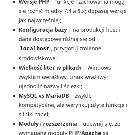
Wersje PHP
– funkcje i zachowania mogą
się różnić między 7.4 a 8.x; dopasuj wersje
jak najwcześniej;
Konfiguracja bazy
– na produkcji host i
dane dostępowe różnią się od
, przygotuj zmienne
localhost
środowiskowe;
Wielkość liter w plikach
– Windows
zwykle niewrażliwy, Linux wrażliwy;
ujednolić nazwy i ścieżki;
MySQL vs MariaDB
– zwykle
kompatybilne, ale weryfikuj użyte funkcje i
silniki tabel;
Moduły i rozszerzenia
– upewnij się, że
wymagane moduły PHP/
Apache
są