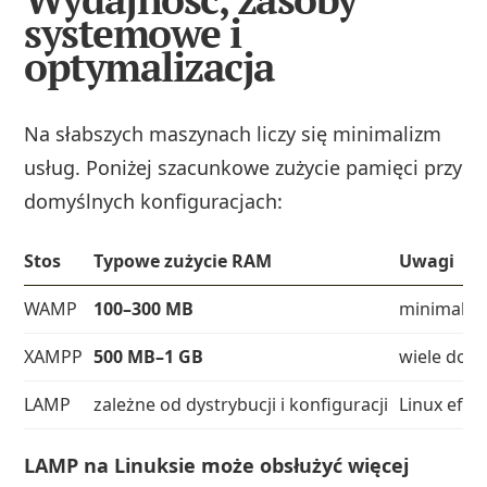
systemowe i
optymalizacja
Na słabszych maszynach liczy się minimalizm
usług. Poniżej szacunkowe zużycie pamięci przy
domyślnych konfiguracjach:
Stos
Typowe zużycie RAM
Uwagi
WAMP
100–300 MB
minimalny
XAMPP
500 MB–1 GB
wiele doda
LAMP
zależne od dystrybucji i konfiguracji
Linux efe
LAMP na Linuksie może obsłużyć więcej