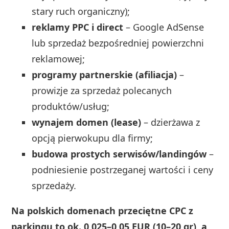
stary ruch organiczny);
reklamy PPC i direct
– Google AdSense
lub sprzedaż bezpośredniej powierzchni
reklamowej;
programy partnerskie (afiliacja)
–
prowizje za sprzedaż polecanych
produktów/usług;
wynajem domen (lease)
– dzierżawa z
opcją pierwokupu dla firmy;
budowa prostych serwisów/landingów
–
podniesienie postrzeganej wartości i ceny
sprzedaży.
Na polskich domenach przeciętne CPC z
parkingu to ok. 0,025–0,05 EUR (10–20 gr), a