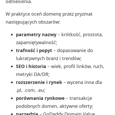
odniesienia.
W praktyce oceń domenę przez pryzmat
następujących obszarów:
parametry nazwy
– krótkość, prostota,
zapamiętywalność;
trafność i popyt
– dopasowanie do
lukratywnych branż i trendów;
SEO i historia
– wiek, profil linków, ruch,
metryki DA/DR;
rozszerzenie i rynek
– wycena inna dla
.pl, .com, .eu;
porównania rynkowe
– transakcje
podobnych domen, aktywne oferty;
narzędzia
– GoDaddy Domain Value