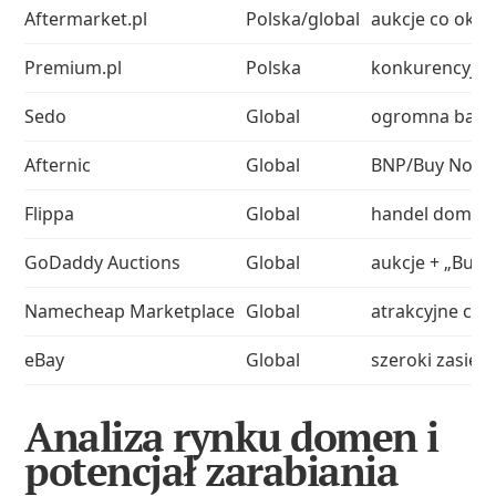
Aftermarket.pl
Polska/global
aukcje co ok. 
Premium.pl
Polska
konkurencyjne 
Sedo
Global
ogromna baza 
Afternic
Global
BNP/Buy Now n
Flippa
Global
handel domenam
GoDaddy Auctions
Global
aukcje + „Buy 
Namecheap Marketplace
Global
atrakcyjne cen
eBay
Global
szeroki zasięg
Analiza rynku domen i
potencjał zarabiania