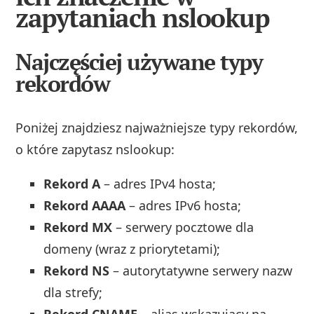
zapytaniach nslookup
Najczęściej używane typy
rekordów
Poniżej znajdziesz najważniejsze typy rekordów,
o które zapytasz nslookup:
Rekord A
– adres IPv4 hosta;
Rekord AAAA
– adres IPv6 hosta;
Rekord MX
– serwery pocztowe dla
domeny (wraz z priorytetami);
Rekord NS
– autorytatywne serwery nazw
dla strefy;
Rekord CNAME
– alias wskazujący na