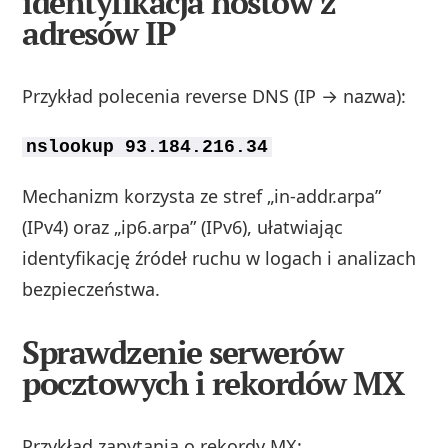
identyfikacja hostów z
adresów IP
Przykład polecenia reverse DNS (IP → nazwa):
nslookup 93.184.216.34
Mechanizm korzysta ze stref „in-addr.arpa”
(IPv4) oraz „ip6.arpa” (IPv6), ułatwiając
identyfikację źródeł ruchu w logach i analizach
bezpieczeństwa.
Sprawdzenie serwerów
pocztowych i rekordów MX
Przykład zapytania o rekordy MX: