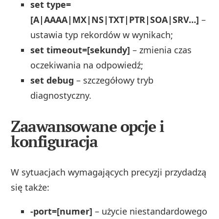
set type=
[A|AAAA|MX|NS|TXT|PTR|SOA|SRV…]
–
ustawia typ rekordów w wynikach;
set timeout=[sekundy]
– zmienia czas
oczekiwania na odpowiedź;
set debug
– szczegółowy tryb
diagnostyczny.
Zaawansowane opcje i
konfiguracja
W sytuacjach wymagających precyzji przydadzą
się także:
-port=[numer]
– użycie niestandardowego