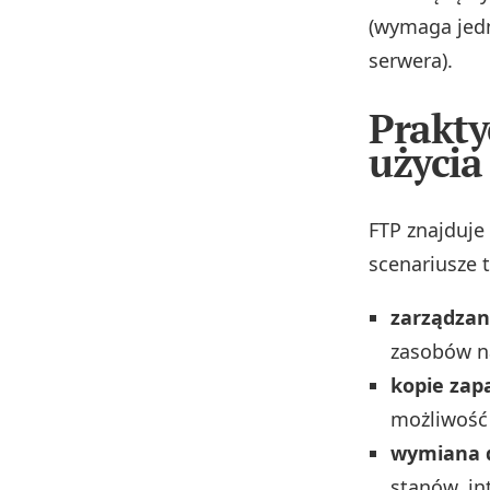
(wymaga jedn
serwera).
Prakty
użycia
FTP znajduje 
scenariusze t
zarządza
zasobów na
kopie zap
możliwość 
wymiana 
stanów, i