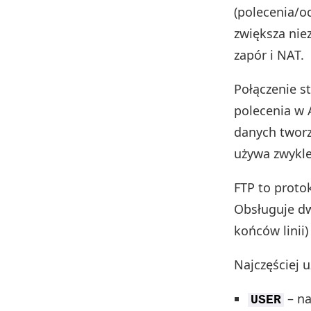
(polecenia/od
zwiększa nie
zapór i NAT.
Połączenie s
polecenia w A
danych tworz
używa zwykle
FTP to proto
Obsługuje dw
końców linii)
Najczęściej 
– na
USER