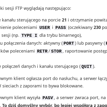
ki sesji FTP wyglądają następująco:
 kanału sterującego na porcie
21
i otrzymanie powita
nienie poleceniami
i
(oczekiwany
230
po
USER
PASS
 sesji (np.
dla trybu binarnego),
TYPE I
u połączenia danych: aktywny (
) lub pasywny (
PORT
lików poleceniami
/
, raportowanie postę
RETR
STOR
 połączeń danych i kanału sterującego (
).
QUIT
ywnym klient ogłasza port do nasłuchu, a serwer łączy
W sieciach z zaporami to bywa blokowane.
ywnym klient wysyła
, a serwer zwraca port, na 
PASV
y.
To dziś domyślny wybór, bo lepiej współgra z zap