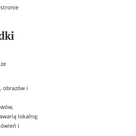
stronie
dki
sze
, obrazów i
iwów,
awarią lokalną;
mówień i