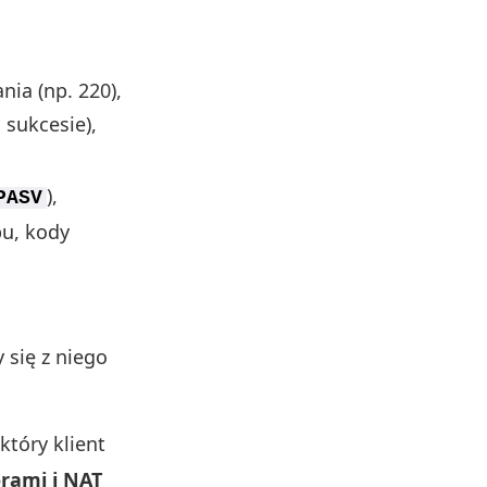
nia (np. 220),
 sukcesie),
),
PASV
pu, kody
 się z niego
który klient
orami i NAT