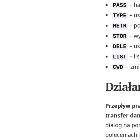
– ha
PASS
– us
TYPE
– po
RETR
– wy
STOR
– us
DELE
– li
LIST
– zmi
CWD
Działa
Przepływ pra
transfer da
dialog na po
poleceniach