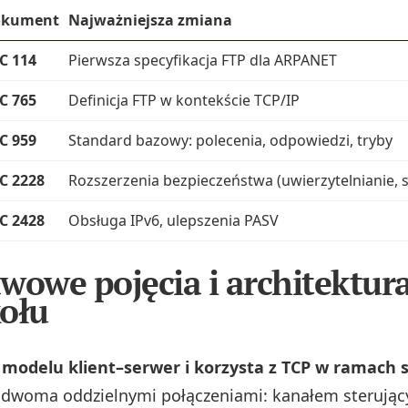
okument
Najważniejsza zmiana
C 114
Pierwsza specyfikacja FTP dla ARPANET
C 765
Definicja FTP w kontekście TCP/IP
C 959
Standard bazowy: polecenia, odpowiedzi, tryby
C 2228
Rozszerzenia bezpieczeństwa (uwierzytelnianie, 
C 2428
Obsługa IPv6, ulepszenia PASV
wowe pojęcia i architektur
ołu
 modelu klient–serwer i korzysta z TCP w ramach s
 dwoma oddzielnymi połączeniami: kanałem sterują