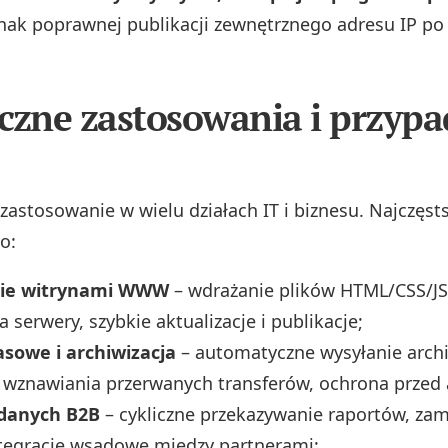
ak poprawnej publikacji zewnętrznego adresu IP po 
czne zastosowania i przypa
zastosowanie w wielu działach IT i biznesu. Najczęst
o:
nie witrynami WWW
– wdrażanie plików HTML/CSS/JS
 serwery, szybkie aktualizacje i publikacje;
asowe i archiwizacja
– automatyczne wysyłanie arch
wznawiania przerwanych transferów, ochrona przed 
danych B2B
– cykliczne przekazywanie raportów, za
ntegracje wsadowe między partnerami;