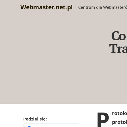
Webmaster.net.pl
Centrum dla Webmaster
Co
Tra
P
rotok
Podziel się:
proto