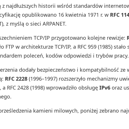
 z najdłuższych historii wśród standardów interneto
cyfikację opublikowano 16 kwietnia 1971 r. w
RFC 11
), z myślą o sieci ARPANET.
zechnieniem TCP/IP przygotowano kolejne rewizje:
ło FTP w architekturze TCP/IP, a RFC 959 (1985) stało 
ndardem poleceń, kodów odpowiedzi i trybów pracy.
zerzenia dodały bezpieczeństwo i kompatybilność ze
ą:
RFC 2228
(1996–1997) rozszerzyło mechanizmy uwie
a, a RFC 2428 (1998) wprowadziło obsługę
IPv6
oraz u
nego.
prześledzenia kamieni milowych, poniżej zebrano naj