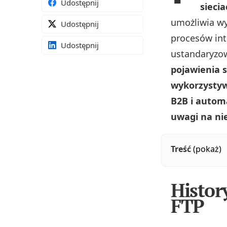
Udostępnij
siecia
umożliwia wy
Udostępnij
procesów int
Udostępnij
ustandaryzow
pojawienia s
wykorzystyw
B2B i autom
uwagi na ni
Treść
(pokaż)
Histor
FTP