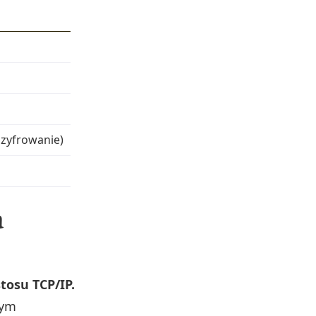
szyfrowanie)
a
tosu TCP/IP.
cym