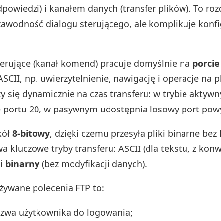
powiedzi) i kanałem danych (transfer plików). To roz
zawodność dialogu sterującego, ale komplikuje konfi
terujące (kanał komend) pracuje domyślnie na
porcie
SCII, np. uwierzytelnienie, nawigację i operacje na p
y się dynamicznie na czas transferu: w trybie aktyw
 portu 20, w pasywnym udostępnia losowy port powy
kół
8‑bitowy
, dzięki czemu przesyła pliki binarne bez
a kluczowe tryby transferu: ASCII (dla tekstu, z konw
 i
binarny
(bez modyfikacji danych).
używane polecenia FTP to:
zwa użytkownika do logowania;