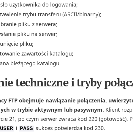
sło użytkownika do logowania;
tawienie trybu transferu (ASCII/binarny);
branie pliku z serwera;
słanie pliku na serwer;
unięcie pliku;
stowanie zawartości katalogu;
ana bieżącego katalogu.
nie techniczne i tryby połąc
cy FTP obejmuje nawiązanie połączenia, uwierzyte
nych w trybie aktywnym lub pasywnym.
Klient roz
rcie 21, po czym serwer zwraca kod 220 (gotowość). 
i
sukces potwierdza kod 230.
USER
PASS