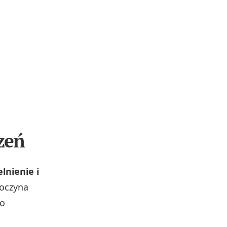
zeń
lnienie i
poczyna
Po