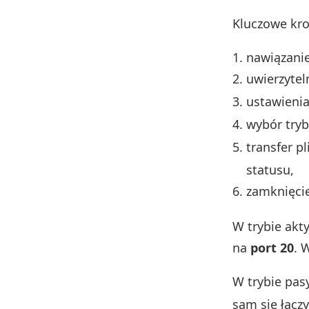
Kluczowe kro
nawiązanie
uwierzytel
ustawienia
wybór tryb
transfer p
statusu,
zamknięcie
W trybie akt
na
port 20
. 
W trybie pas
sam się łącz