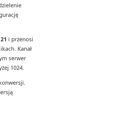
dzielenie
gurację
 21
i przenosi
likach. Kanał
nym serwer
żej 1024.
 konwersji.
ersją