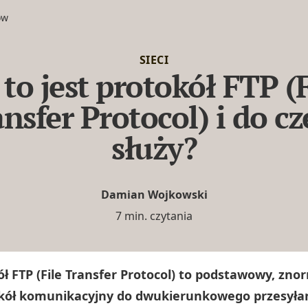
ów
SIECI
 to jest protokół FTP (F
nsfer Protocol) i do c
służy?
Damian Wojkowski
7 min. czytania
ół FTP (File Transfer Protocol) to podstawowy, zn
kół komunikacyjny do dwukierunkowego przesyłan