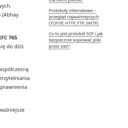
wych.
Protokoły internetowe –
4
(Abhay
przegląd najważniejszych
(TCP/IP, HTTP, FTP, SMTP)
Co to jest protokół SCP i jak
RFC 765
bezpiecznie kopiować pliki
się do dziś
przez sieć?
 współczesną
rzytelniania
sprawnienia
ważniejsze