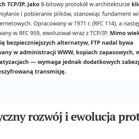
ch TCP/IP. Jako
8‑bitowy protokół w architekturze
kl
syłanie i pobieranie plików, stanowiąc fundament wi
ernetowych. Opracowany w 1971 r. (RFC 114), a nastę
any w RFC 959, ewoluował wraz z TCP/IP.
Mimo wiek
ię bezpieczniejszych alternatyw, FTP nadal bywa
any w administracji WWW, kopiach zapasowych, 
atyzacjach — wymaga jednak dodatkowych zabezp
eszyfrowaną transmisję.
yczny rozwój i ewolucja pro