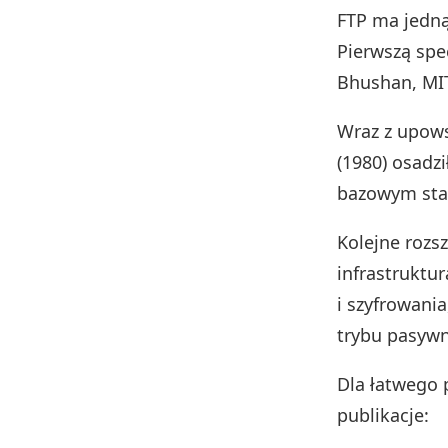
FTP ma jedną
Pierwszą spe
Bhushan, MIT
Wraz z upows
(1980) osadzi
bazowym sta
Kolejne rozs
infrastruktur
i szyfrowani
trybu pasyw
Dla łatwego 
publikacje: