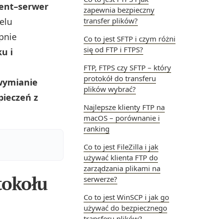
ient–serwer
zapewnia bezpieczny
elu
transfer plików?
pnie
Co to jest SFTP i czym różni
się od FTP i FTPS?
u i
FTP, FTPS czy SFTP – który
protokół do transferu
wymianie
plików wybrać?
ieczeń z
Najlepsze klienty FTP na
macOS – porównanie i
ranking
Co to jest FileZilla i jak
używać klienta FTP do
zarządzania plikami na
tokołu
serwerze?
Co to jest WinSCP i jak go
używać do bezpiecznego
transferu plików?