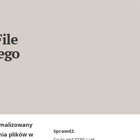
ile
zego
ormalizowany
Sprawdź:
ia plików w
Co to jest FTPS i jak